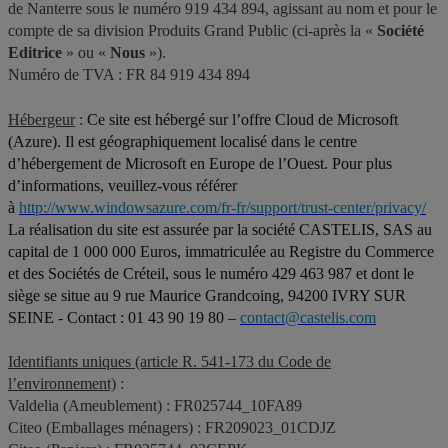
de Nanterre sous le numéro 919 434 894, agissant au nom et pour le
compte de sa division Produits Grand Public (ci-après la «
Société
Editrice
» ou «
Nous
»).
Numéro de TVA : FR 84 919 434 894
Hébergeur
:
Ce site est hébergé sur l’offre Cloud de Microsoft
(Azure). Il est géographiquement localisé dans le centre
d’hébergement de Microsoft en Europe de l’Ouest. Pour plus
d’informations, veuillez-vous référer
à
http://www.windowsazure.com/fr-fr/support/trust-center/privacy/
La réalisation du site est assurée par la société CASTELIS, SAS au
capital de 1 000 000 Euros, immatriculée au Registre du Commerce
et des Sociétés de Créteil, sous le numéro 429 463 987 et dont le
siège se situe au 9 rue Maurice Grandcoing, 94200 IVRY SUR
SEINE - Contact : 01 43 90 19 80 –
contact@castelis.com
Identifiants uniques (article R. 541-173 du Code de
l’environnement)
:
Valdelia (Ameublement) : FR025744_10FA89
Citeo (Emballages ménagers) : FR209023_01CDJZ