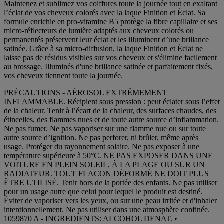
Maintenez et sublimez vos coiffures toute la journée tout en exaltant
l’éclat de vos cheveux colorés avec la laque Finition et Éclat. Sa
formule enrichie en pro-vitamine B5 protège la fibre capillaire et ses
micro-réflecteurs de lumière adaptés aux cheveux colorés ou
permanentés préservent leur éclat et les illuminent d’une brillance
satinée. Grâce à sa micro-diffusion, la laque Finition et Éclat ne
laisse pas de résidus visibles sur vos cheveux et s'élimine facilement
au brossage. Illuminés d'une brillance satinée et parfaitement fixés,
vos cheveux tiennent toute la journée.
PRÉCAUTIONS - AÉROSOL EXTRÊMEMENT
INFLAMMABLE. Récipient sous pression : peut éclater sous l’effet
de la chaleur. Tenir à l’écart de la chaleur, des surfaces chaudes, des
étincelles, des flammes nues et de toute autre source d’inflammation.
Ne pas fumer. Ne pas vaporiser sur une flamme nue ou sur toute
autre source d’ignition. Ne pas perforer, ni brûler, même après
usage. Protéger du rayonnement solaire. Ne pas exposer à une
température supérieure à 50°C. NE PAS EXPOSER DANS UNE
VOITURE EN PLEIN SOLEIL, À LA PLAGE OU SUR UN
RADIATEUR. TOUT FLACON DÉFORMÉ NE DOIT PLUS
ÊTRE UTILISÉ. Tenir hors de la portée des enfants. Ne pas utiliser
pour un usage autre que celui pour lequel le produit est destiné.
Éviter de vaporiser vers les yeux, ou sur une peau irritée et d'inhaler
intentionnellement. Ne pas utiliser dans une atmosphère confinée.
1059870 A - INGREDIENTS: ALCOHOL DENAT. •