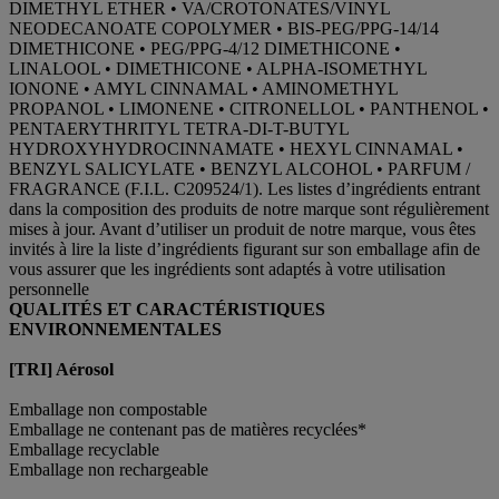
DIMETHYL ETHER • VA/CROTONATES/VINYL
NEODECANOATE COPOLYMER • BIS-PEG/PPG-14/14
DIMETHICONE • PEG/PPG-4/12 DIMETHICONE •
LINALOOL • DIMETHICONE • ALPHA-ISOMETHYL
IONONE • AMYL CINNAMAL • AMINOMETHYL
PROPANOL • LIMONENE • CITRONELLOL • PANTHENOL •
PENTAERYTHRITYL TETRA-DI-T-BUTYL
HYDROXYHYDROCINNAMATE • HEXYL CINNAMAL •
BENZYL SALICYLATE • BENZYL ALCOHOL • PARFUM /
FRAGRANCE (F.I.L. C209524/1). Les listes d’ingrédients entrant
dans la composition des produits de notre marque sont régulièrement
mises à jour. Avant d’utiliser un produit de notre marque, vous êtes
invités à lire la liste d’ingrédients figurant sur son emballage afin de
vous assurer que les ingrédients sont adaptés à votre utilisation
personnelle
QUALITÉS ET CARACTÉRISTIQUES
ENVIRONNEMENTALES
[TRI] Aérosol
Emballage non compostable
Emballage ne contenant pas de matières recyclées*
Emballage recyclable
Emballage non rechargeable